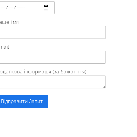
аше і'мя
mail
одаткова інформація (за бажанння)