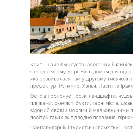
Крит – найбільш густонаселений і найбіль
Середземному морі. Він є домом для однієї з
яка розвивалася там у другому тисячолітт
префектур: Ретимно, Ханья, Ласіті та Іракл
Острів пропонує гірські ландшафти, чудов
пляжами, скелясті бухти, гарні міста, цікав
відомий своїми морями й мальовничими пл
повітрі, таких як підводне плавання, пірна
Найпопулярніші туристичні пам’ятки – ост