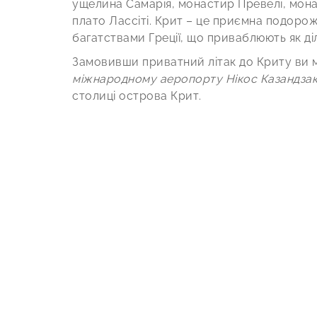
ущелина Самарія, монастир Превелі, мона
плато Лассіті. Крит – це приємна подор
багатствами Греції, що приваблюють як діло
Замовивши приватний літак до Криту ви
міжнародному аеропорту Нікос Казандзакі
столиці острова Крит.