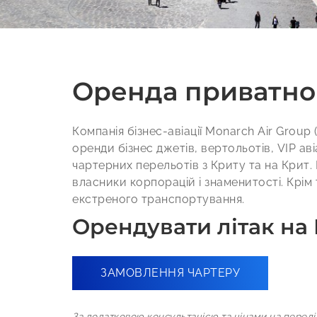
Оренда приватног
Компанія бізнес-авіації Monarch Air Group
оренди бізнес джетів, вертольотів, VIP аві
чартерних перельотів з Криту та на Крит. Г
власники корпорацій і знаменитості. Крім
екстреного транспортування.
Орендувати літак на
ЗАМОВЛЕННЯ ЧАРТЕРУ
За додатковою консультацією та цінами на переліт