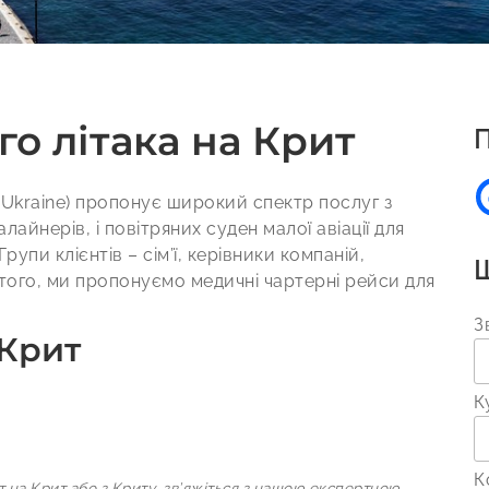
о літака на Крит
П
 (Ukraine) пропонує широкий спектр послуг з
алайнерів, і повітряних суден малої авіації для
рупи клієнтів – сім’ї, керівники компаній,
Ш
 того, ми пропонуємо медичні чартерні рейси для
З
 Крит
К
К
 на Крит або з Криту, зв’яжіться з нашою експертною