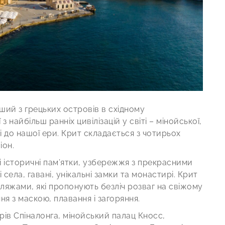
ший з грецьких островів в східному
 найбільш ранніх цивілізацій у світі – мінойської,
і до нашої ери. Крит складається з чотирьох
іон.
і історичні пам’ятки, узбережжя з прекрасними
і села, гавані, унікальні замки та монастирі. Крит
яжами, які пропонують безліч розваг на свіжому
ння з маскою, плавання і загоряння.
рів Спіналонга, мінойський палац Кносс,