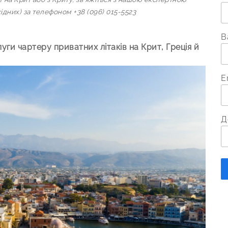
ідних) за телефоном +38 (096) 015-5523
В
уги чартеру приватних літаків на Крит, Греція й
E
Д