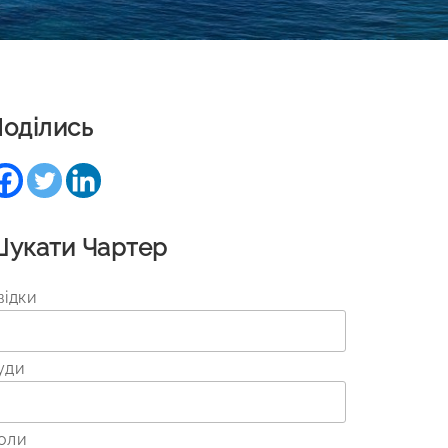
оділись
укати Чартер
відки
уди
оли