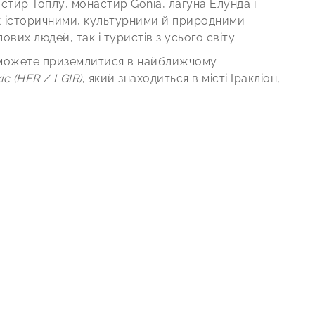
стир Топлу, монастир Gonia, лагуна Елунда і
ож історичними, культурними й природними
вих людей, так і туристів з усього світу.
 можете приземлитися в найближчому
с (HER / LGIR)
, який знаходиться в місті Іракліон,