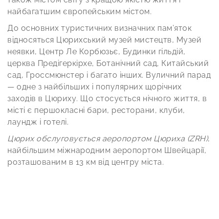
найбагатшим європейським містом.
До основних туристичних визначних пам’яток
відносяться Цюрихський музей мистецтв, Музей
неявки, Центр Ле Корбюзьє, Будинки гільдій,
церква Предігеркірхе, Ботанічний сад, Китайський
сад, Гроссмюнстер і багато інших. Вуличний парад
— одне з найбільших і популярних щорічних
заходів в Цюриху. Що стосується нічного життя, в
місті є першокласні бари, ресторани, клуби,
лаундж і готелі.
Цюрих обслуговується аеропортом Цюриха (ZRH)
,
найбільшим міжнародним аеропортом Швейцарії,
розташованим в 13 км від центру міста.