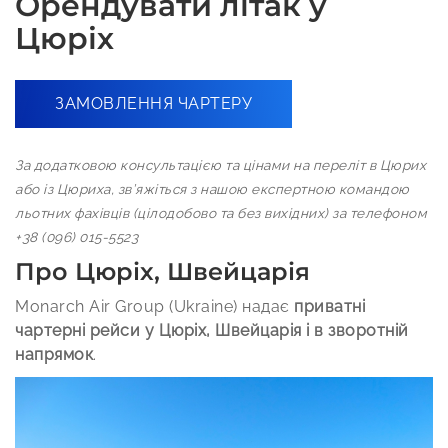
Орендувати літак у
Цюріх
ЗАМОВЛЕННЯ ЧАРТЕРУ
За додатковою консультацією та цінами на переліт в Цюрих
або із Цюриха, зв’яжіться з нашою експертною командою
льотних фахівців (цілодобово та без вихідних) за телефоном
+38 (096) 015-5523
Про Цюріх, Швейцарія
Monarch Air Group (Ukraine) надає
приватні
чартерні рейси у Цюріх, Швейцарія і в зворотній
напрямок
.