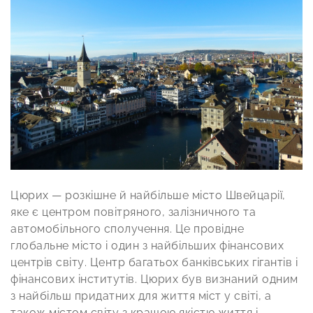
Цюрих — розкішне й найбільше місто Швейцарії,
яке є центром повітряного, залізничного та
автомобільного сполучення. Це провідне
глобальне місто і один з найбільших фінансових
центрів світу. Центр багатьох банківських гігантів і
фінансових інститутів. Цюрих був визнаний одним
з найбільш придатних для життя міст у світі, а
також містом світу з кращою якістю життя і