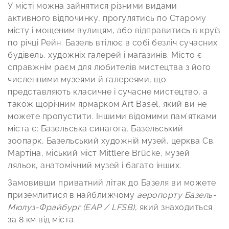
У місті можна зайнятися різними видами
активного відпочинку, прогулятись по Старому
місту і мощеним вулицям, або відправитись в круїз
по річці Рейн. Базель втілює в собі безліч сучасних
будівель, художніх галерей і магазинів. Місто є
справжнім раєм для любителів мистецтва з його
численними музеями й галереями, що
представляють класичне і сучасне мистецтво, а
також щорічним ярмарком Art Basel, який ви не
можете пропустити. Іншими відомими пам’ятками
міста є: Базельська синагога, Базельський
зоопарк, Базельський художній музей, церква Св.
Мартіна, міський міст Mittlere Brücke, музей
ляльок, анатомічний музей і багато інших.
Замовивши приватний літак до Базеля ви можете
приземлитися в найближчому
аеропорту Базель-
Мюлуз-Фрайбург (EAP / LFSB)
, який знаходиться
за 8 км від міста.