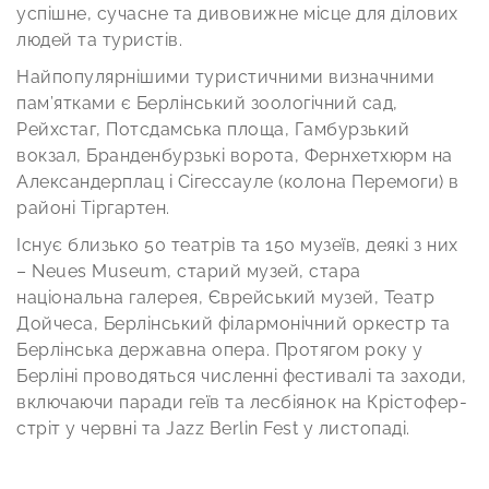
успішне, сучасне та дивовижне місце для ділових
людей та туристів.
Найпопулярнішими туристичними визначними
пам’ятками є Берлінський зоологічний сад,
Рейхстаг, Потсдамська площа, Гамбурзький
вокзал, Бранденбурзькі ворота, Фернхетхюрм на
Александерплац і Сігессауле (колона Перемоги) в
районі Тіргартен.
Існує близько 50 театрів та 150 музеїв, деякі з них
– Neues Museum, старий музей, стара
національна галерея, Єврейський музей, Театр
Дойчеса, Берлінський філармонічний оркестр та
Берлінська державна опера. Протягом року у
Берліні проводяться численні фестивалі та заходи,
включаючи паради геїв та лесбіянок на Крістофер-
стріт у червні та Jazz Berlin Fest у листопаді.