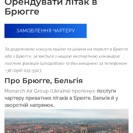
Орендувати літак в
Брюгге
ЗАМОВЛЕННЯ ЧАРТЕРУ
За додатковою консультацією та цінами на переліт в Брюгге
або з Брюгге, зв’яжіться з нашою експертною командою
льотних фахівців (цілодобово та без вихідних) за телефоном
+38 (096) 015-5523
Про Брюгге, Бельгія
Monarch Air Group (Ukraine) пропонує
послуги
чартеру приватних літаків в Брюгге, Бельгія й у
зворотній напрямок.