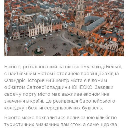
Брюгге, розташований на північному заході Бельгії,
є найбільшим містом і столицею провінції Західна
Фландрія. Історичний центр міста є відомим
об’єктом Світової спадщини ЮНЕСКО. Завдяки
своєму порту місто має важливе економічне
значення в країні. Це резиденція Європейського
коледжу і безлічі середньовічних будівель.
Брюгге може похвалитися величезною кількістю
туристичних визначних пам’яток, а саме: церква