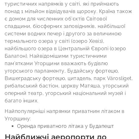
туристичних напрямків у світі, які приймають
понад 1 мільйон відвідувачів щороку. Країна також
є домом для численних об’єктів Світової
спадщини, біосферних заповідників, найбільшої
системи водних печер і другого за величиною
термального озера у світі (озеро Хевіз),
найбільшого озера в Центральній Європі (озеро
Балатон). Найвідомішими туристичними
пам’ятками Угорщини вважають будівлю
угорського парламенту, Будайську фортецю,
Вишеградську фортецю, цитадель, парк Városliget,
рибальський бастіон, церкву Матяша, угорський
оперний театр, угорський національний музей і
багато інших.
Найпопулярніші напрямки приватним літаком в
Угорщину:
Оренда приватного літака у Будапешт
Найближчі аеропорти до