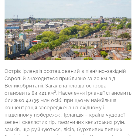
Острів Ірландія розташований в північно-західній
Європі й знаходиться приблизно за 20 км від
Великобританії. Загальна площа острова
становить 84 421 км². Населення Ірландії становить
близько 4,635 млн осіб, при цьому найбільша
концентрація зосереджена на східному і
південному побережжі. Ірландія – країна чудової
зелені, скелястих гір, таємничих кельтських руїн,
замків, що руйнуються, лісів, бурхливих пивних