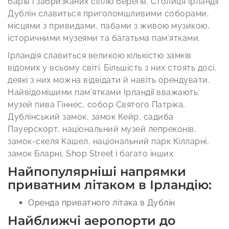
барів і забризканих сіллю берегів. Столиця Ірландії
Дублін славиться приголомшливими соборами,
місцями з привидами, пабами з живою музикою,
історичними музеями та багатьма пам’ятками.
Ірландія славиться великою кількістю замків
відомих у всьому світі. Більшість з них стоять досі,
деякі з них можна відвідати й навіть орендувати.
Найвідомішими пам’ятками Ірландії вважають:
музей пива Гіннес, собор Святого Патріка,
Дублінський замок, замок Кейр, садиба
Пауерскорт, національний музей лепреконів,
замок-скеля Кашел, національний парк Кілларні,
замок Бларні, Shop Street і багато інших.
Найпопулярніші напрямки
приватним літаком в Ірландію:
Оренда приватного літака в Дублін
Найближчі аеропорти до