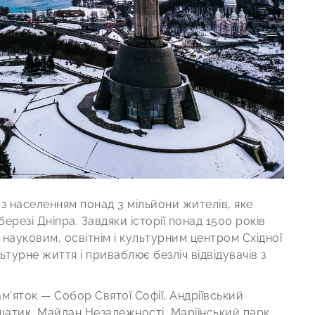
 з населенням понад 3 мільйони жителів, яке
березі Дніпра. Завдяки історії понад 1500 років
науковим, освітнім і культурним центром Східної
ьтурне життя і приваблює безліч відвідувачів з
’яток — Собор Святої Софії, Андріївський
атик, Майдан Незалежності, Маріїнський парк,