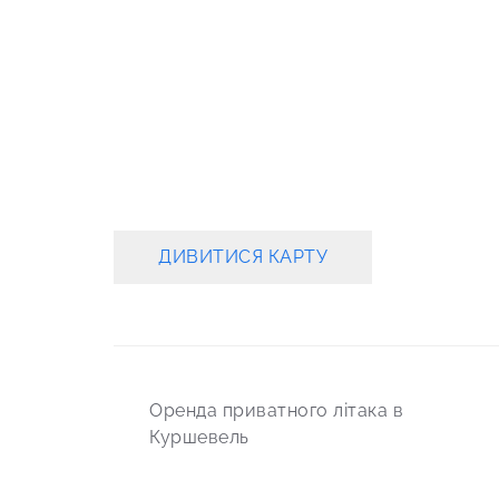
ДИВИТИСЯ КАРТУ
Post
Оренда приватного літака в
navigation
Куршевель