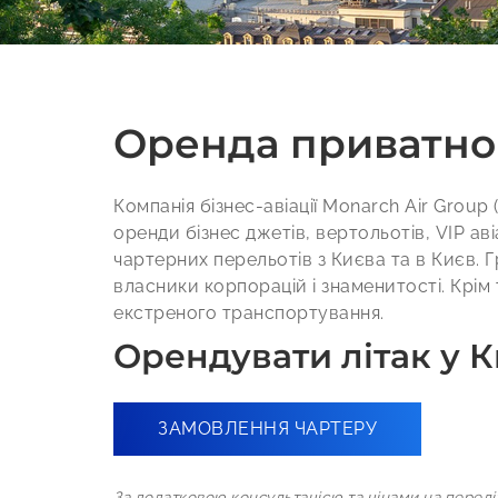
Оренда приватног
Компанія бізнес-авіації Monarch Air Group
оренди бізнес джетів, вертольотів, VIP аві
чартерних перельотів з Києва та в Києв. Гр
власники корпорацій і знаменитості. Крім
екстреного транспортування.
Орендувати літак у К
ЗАМОВЛЕННЯ ЧАРТЕРУ
За додатковою консультацією та цінами на переліт