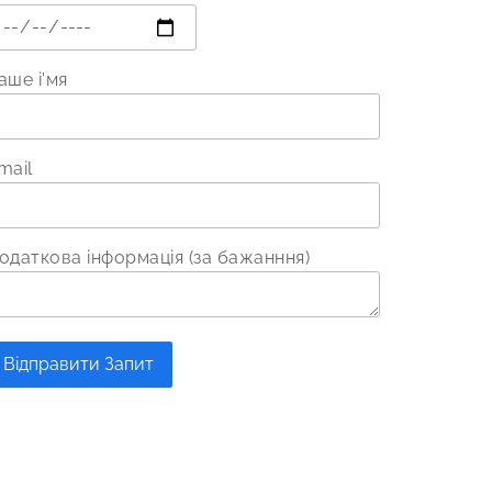
аше і'мя
mail
одаткова інформація (за бажанння)