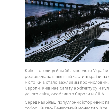
Київ — столиця й найбільше місто України
розташоване в північній частині країни на 
місто Київ стало важливим промисловим, 
Європи. Київ має багату архітектуру й кул
усього світу, особливо з Європи й США.
Серед найбільш популярних історичних пам
собор, Києво-Печерський монастир, Хрещ