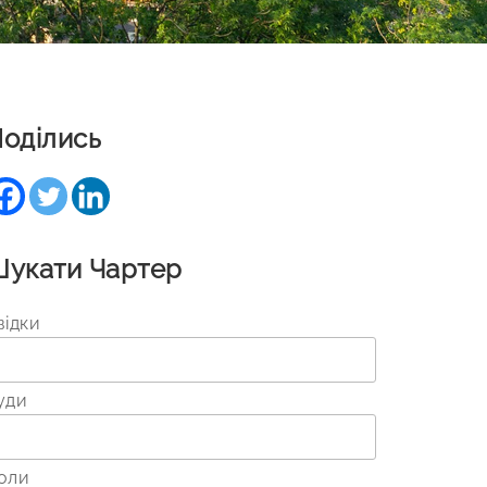
оділись
укати Чартер
відки
уди
оли