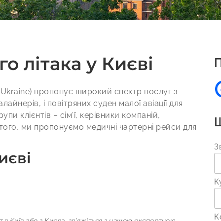
о літака у Києві
П
 (Ukraine) пропонує широкий спектр послуг з
алайнерів, і повітряних суден малої авіації для
упи клієнтів – сім’ї, керівники компаній,
Ш
 того, ми пропонуємо медичні чартерні рейси для
З
иєві
К
К
 в Київ або з Києва, зв’яжіться з нашою експертною