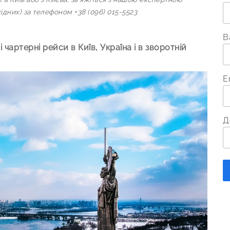
ідних) за телефоном +38 (096) 015-5523
В
 чартерні рейси в Київ, Україна і в зворотній
E
Д