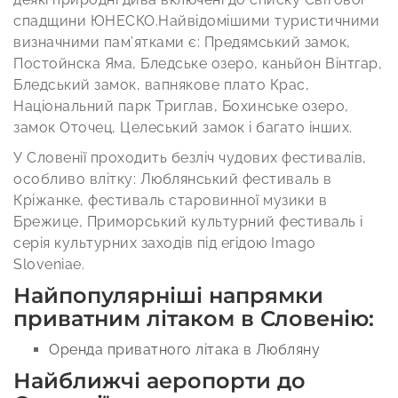
спадщини ЮНЕСКО.Найвідомішими туристичними
визначними пам’ятками є: Предямський замок,
Постойнска Яма, Бледське озеро, каньйон Вінтгар,
Бледський замок, вапнякове плато Крас,
Національний парк Триглав, Бохинське озеро,
замок Оточец, Целеський замок і багато інших.
У Словенії проходить безліч чудових фестивалів,
особливо влітку: Люблянський фестиваль в
Кріжанке, фестиваль старовинної музики в
Брежице, Приморський культурний фестиваль і
серія культурних заходів під егідою Imago
Sloveniae.
Найпопулярніші напрямки
приватним літаком в Словенію:
Оренда приватного літака в Любляну
Найближчі аеропорти до