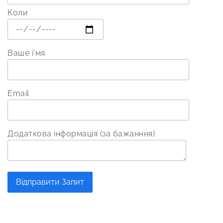
Коли
Ваше і'мя
Email
Додаткова інформація (за бажанння)