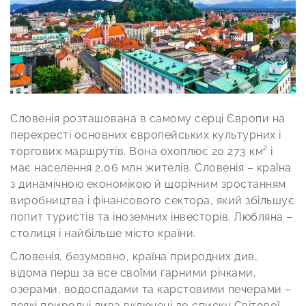
Словенія розташована в самому серці Європи на
перехресті основних європейських культурних і
торгових маршрутів. Вона охоплює 20 273 км² і
має населення 2,06 млн жителів. Словенія – країна
з динамічною економікою й щорічним зростанням
виробництва і фінансового сектора, який збільшує
попит туристів та іноземних інвесторів. Любляна –
столиця і найбільше місто країни.
Словенія, безумовно, країна природних див,
відома перш за все своїми гарними річками,
озерами, водоспадами та карстовими печерами –
деякі природні дива включені до списку Світової