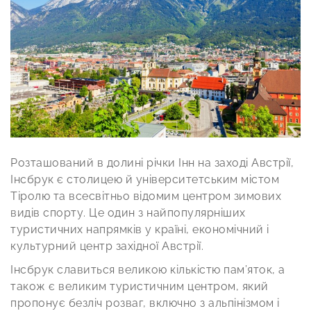
Розташований в долині річки Інн на заході Австрії,
Інсбрук є столицею й університетським містом
Тіролю та всесвітньо відомим центром зимових
видів спорту. Це один з найпопулярніших
туристичних напрямків у країні, економічний і
культурний центр західної Австрії.
Інсбрук славиться великою кількістю пам’яток, а
також є великим туристичним центром, який
пропонує безліч розваг, включно з альпінізмом і