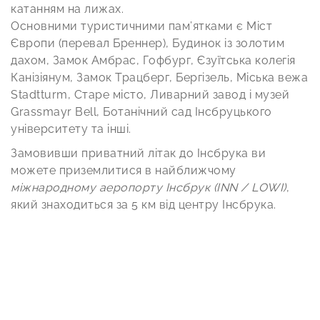
катанням на лижах.
Основними туристичними пам’ятками є Міст
Європи (перевал Бреннер), Будинок із золотим
дахом, Замок Амбрас, Гофбург, Єзуїтська колегія
Канізіянум, Замок Трацберг, Бергізель, Міська вежа
Stadtturm, Старе місто, Ливарний завод і музей
Grassmayr Bell, Ботанічний сад Інсбруцького
університету та інші.
Замовивши приватний літак до Інсбрука ви
можете приземлитися в найближчому
міжнародному аеропорту Інсбрук (INN / LOWI)
,
який знаходиться за 5 км від центру Інсбрука.