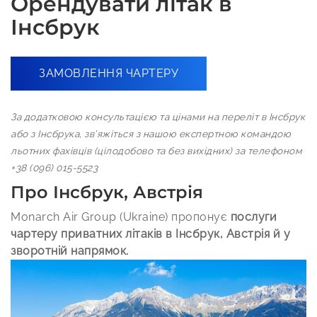
Орендувати літак в
Інсбрук
ЗАМОВЛЕННЯ ЧАРТЕРУ
За додатковою консультацією та цінами на переліт в Інсбрук
або з Інсбрука, зв’яжіться з нашою експертною командою
льотних фахівців (цілодобово та без вихідних) за телефоном
+38 (096) 015-5523
Про Інсбрук, Австрія
Monarch Air Group (Ukraine) пропонує
послуги
чартеру приватних літаків в Інсбрук, Австрія й у
зворотній напрямок.