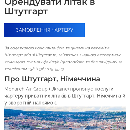
Орендувати літак в
Штутгарт
ЗАМОВЛЕННЯ ЧАРТЕРУ
За додатковою консультацією та цінами на переліт в
Штутгарт або зі Штутгарта, зв’яжіться з нашою експертною
командою льотних фахівців (цілодобово та без вихідних) за
телефоном +38 (096) 015-5523
Про Штутгарт, Німеччина
Monarch Air Group (Ukraine) пропонує
послуги
чартеру приватних літаків в Штутгарт, Німеччина й
у зворотній напрямок.