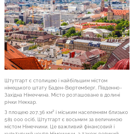
Штутгарт є столицею і найбільшим містом
німецького штату Баден-Вюртемберг, Південно-
Західна Німеччина. Місто розташоване в долині
річки Неккар.
З площею 207,36 км² і міським населенням близько
581 000 осіб, Штутгарт є восьмим за величиною
містом Німеччини. Це важливий фінансовий і
культурний центр Німеччини, а також великий