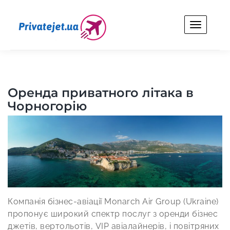
Skip
to
content
Privatejet.ua
Оренда особистого літака для бізнесу та відпочинку.
Оренда приватного літака в
Чорногорію
Компанія бізнес-авіації Monarch Air Group (Ukraine)
пропонує широкий спектр послуг з оренди бізнес
джетів, вертольотів, VIP авіалайнерів, і повітряних