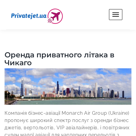
Skip
to
content
Privatejet.ua
Оренда особистого літака для бізнесу та відпочинку.
Оренда приватного літака в
Чикаго
Компанія бізнес-авіації Monarch Air Group (Ukraine)
пропонує широкий спектр послуг з оренди бізнес
джетів, вертольотів, VIP авіалайнерів, і повітряних
суден малої авіації для чартерних перельотів з