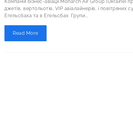
Компанія бізнес-авіації Monarch Air Group (Ukraine)
джетів, вертольотів, VIP авіалайнерів, і повітряних с
Егельсбаха та в Егельсбах. Групи...
Read More