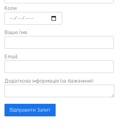
Коли
Ваше і'мя
Email
Додаткова інформація (за бажанння)