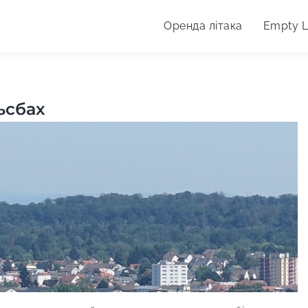
Оренда літака
Empty 
дпочинку.
ьсбах