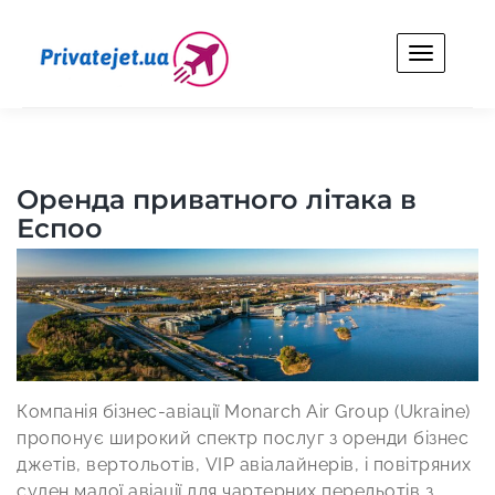
Skip
to
content
Privatejet.ua
Оренда особистого літака для бізнесу та відпочинку.
Оренда приватного літака в
Еспоо
Компанія бізнес-авіації Monarch Air Group (Ukraine)
пропонує широкий спектр послуг з оренди бізнес
джетів, вертольотів, VIP авіалайнерів, і повітряних
суден малої авіації для чартерних перельотів з