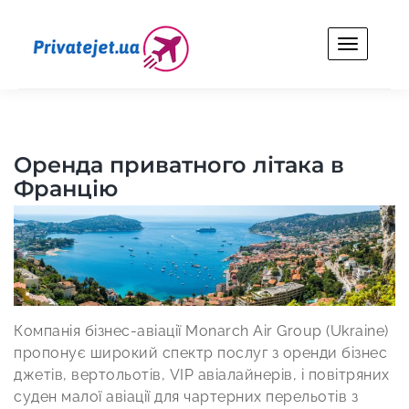
Skip
to
content
Privatejet.ua
Оренда особистого літака для бізнесу та відпочинку.
Оренда приватного літака в
Францію
Компанія бізнес-авіації Monarch Air Group (Ukraine)
пропонує широкий спектр послуг з оренди бізнес
джетів, вертольотів, VIP авіалайнерів, і повітряних
суден малої авіації для чартерних перельотів з