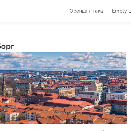
Оренда літака
Empty 
дпочинку.
борг