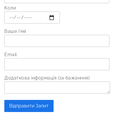
Коли
Ваше і'мя
Email
Додаткова інформація (за бажанння)