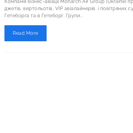
Компанія бізнес-авіації Monarch Air Group (Ukraine)
джетів, вертольотів, VIP авіалайнерів, і повітряних с
Гетеборга та в Гетеборг. Групи...
Read More