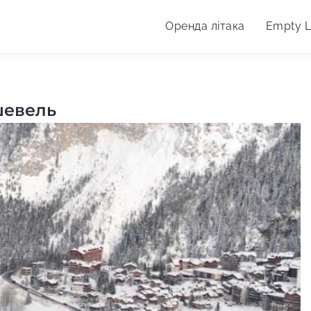
Оренда літака
Empty 
дпочинку.
шевель