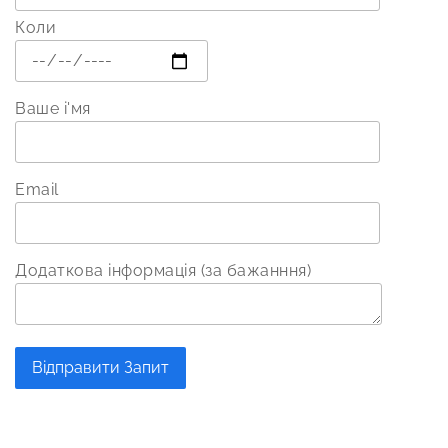
Коли
Ваше і'мя
Email
Додаткова інформація (за бажанння)