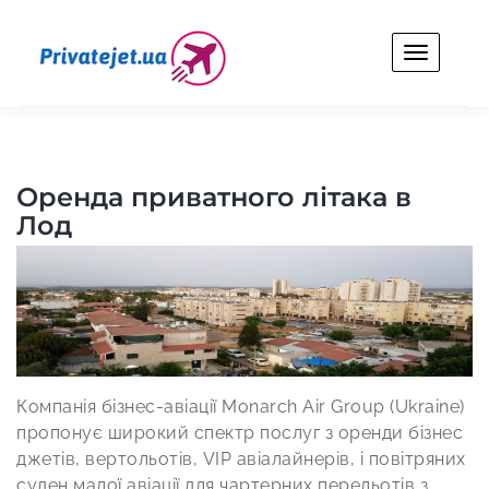
Skip
to
content
Privatejet.ua
Оренда особистого літака для бізнесу та відпочинку.
Оренда приватного літака в
Лод
Компанія бізнес-авіації Monarch Air Group (Ukraine)
пропонує широкий спектр послуг з оренди бізнес
джетів, вертольотів, VIP авіалайнерів, і повітряних
суден малої авіації для чартерних перельотів з