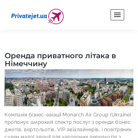
Skip
to
content
Privatejet.ua
Оренда особистого літака для бізнесу та відпочинку.
Оренда приватного літака в
Німеччину
Компанія бізнес-авіації Monarch Air Group (Ukraine)
пропонує широкий спектр послуг з оренди бізнес
джетів, вертольотів, VIP авіалайнерів, і повітряних
суден малої авіації для чартерних перельотів з