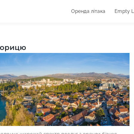
Оренда літака
Empty 
дпочинку.
дгорицю