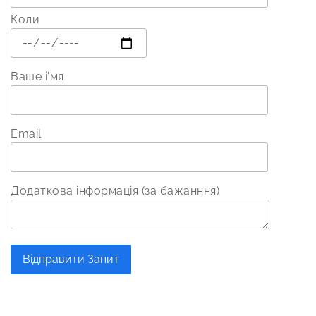
Коли
Ваше і'мя
Email
Додаткова інформація (за бажанння)