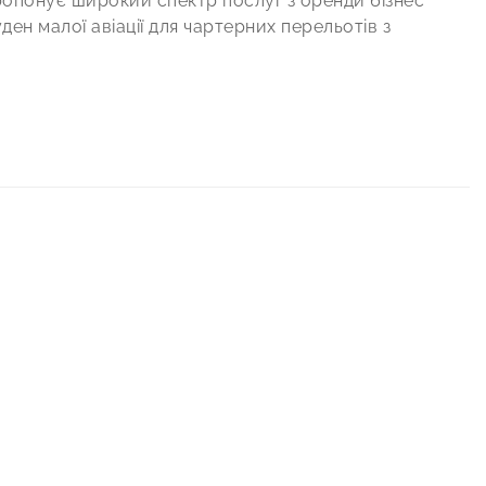
 пропонує широкий спектр послуг з оренди бізнес
уден малої авіації для чартерних перельотів з