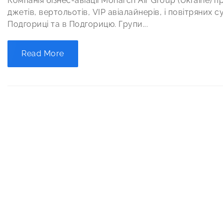
Компанія бізнес-авіації Monarch Air Group (Ukraine)
джетів, вертольотів, VIP авіалайнерів, і повітряних с
Подгориці та в Подгорицю. Групи...
Read More