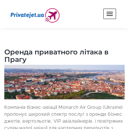
Skip
to
content
Privatejet.ua
Оренда особистого літака для бізнесу та відпочинку.
Оренда приватного літака в
Прагу
Компанія бізнес-авіації Monarch Air Group (Ukraine)
пропонує широкий спектр послуг з оренди бізнес
джетів, вертольотів, VIP авіалайнерів, і повітряних
суден малої авіації для чартерних перельотів з