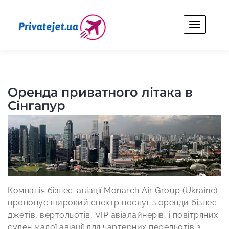
Skip
to
content
Privatejet.ua
Оренда особистого літака для бізнесу та відпочинку.
Оренда приватного літака в
Сінгапур
Компанія бізнес-авіації Monarch Air Group (Ukraine)
пропонує широкий спектр послуг з оренди бізнес
джетів, вертольотів, VIP авіалайнерів, і повітряних
суден малої авіації для чартерних перельотів з