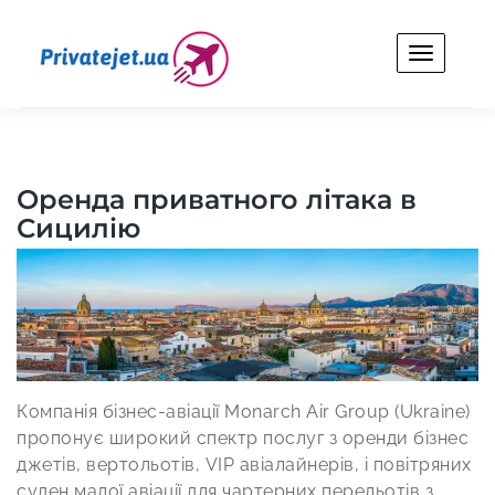
Skip
to
content
Privatejet.ua
Оренда особистого літака для бізнесу та відпочинку.
Оренда приватного літака в
Сицилію
Компанія бізнес-авіації Monarch Air Group (Ukraine)
пропонує широкий спектр послуг з оренди бізнес
джетів, вертольотів, VIP авіалайнерів, і повітряних
суден малої авіації для чартерних перельотів з