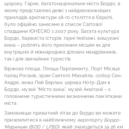
щороку. Гарне, багатонаціональне місто Бордо, в
якому представлені деякі з найдивовижніших
прикладів архітектури 18-го століття в Європі,
було офіційно занесене в список Світової
спадщини ЮНЕСКО з 2007 року. Багата культура
Бордо, барвиста історія, гарні пейзажі, вишукані
вина – роблять його приємним місцем як для
внутрішніх й міжнародних ділових мандрівників,
так і для звичайних туристів.
Біржова площа, Площа Парламенту, Порт Місяця,
палац Роганів, храм Святого Михайла, собор Сен-
Андре, вежа Пей Берлан, церква Нотр-Дам в
Бордо, музей “Місто вина”, музей Аквітанії – є
головними туристичними визначними пам’ятками
міста.
Замовивши приватний літак до Бордо ви можете
приземлитися в найближчому
аеропорту Бордо-
Мериньяк (BOD / LFBD)
, який знаходиться за 26 км