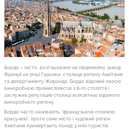
Бордо – місто, розташоване на південному заході
Франції на річці Гаронна, столиця регіону Аквітанія
та департаменту Жиронда. Бордо відомий своєю
виноробною промисловістю з 8-го століття і
заслужив репутацію столиці всесвітньо відомого
виноробного регіону.
Бордо часто називають “французькою сплячою
красунею”, проте саме місто і чудовий регіон
Аквітанія привертають понад 3 млн туристів