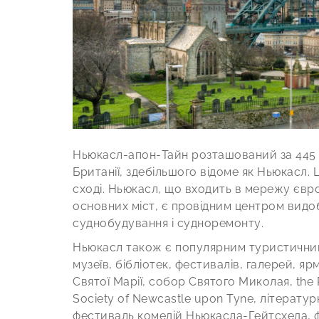
Ньюкасл-апон-Тайн розташований за 445 км
Британії, здебільшого відоме як Ньюкасл. 
сході. Ньюкасл, що входить в мережу євро
основних міст, є провідним центром видобу
суднобудування і судноремонту.
Ньюкасл також є популярним туристичним
музеїв, бібліотек, фестивалів, галерей, яр
Святої Марії, собор Святого Миколая, the Pe
Society of Newcastle upon Tyne, літерат
фестиваль комедій Ньюкасла-Гейтсхеда, ф