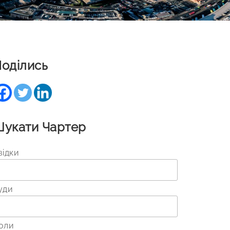
оділись
укати Чартер
відки
уди
оли