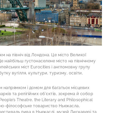
 на північ від Лондона. Це місто Великої
Це найбільш густонаселене місто на північному
пейських міст Eurocities і англомовну групу
тку вугілля, культури, туризму, освіти,
 напрямком і домом для багатьох місцевих
марків та релігійних об’єктів, зокрема й собор
ople’s Theatre, the Literary and Philosophical
урно-філософське товариство Ньюкасла,
естиваль пива в Ньюкаслі, музей Дискавері та