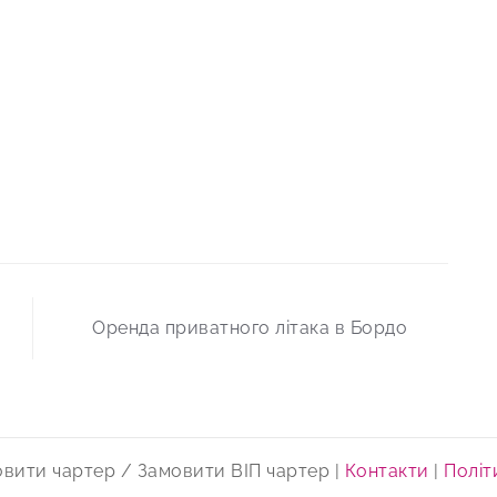
Оренда приватного літака в Бордо
овити чартер / Замовити ВІП чартер
|
Контакти
|
Політ