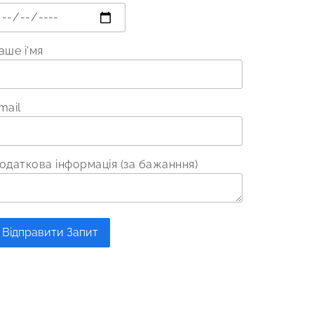
аше і'мя
mail
одаткова інформація (за бажанння)