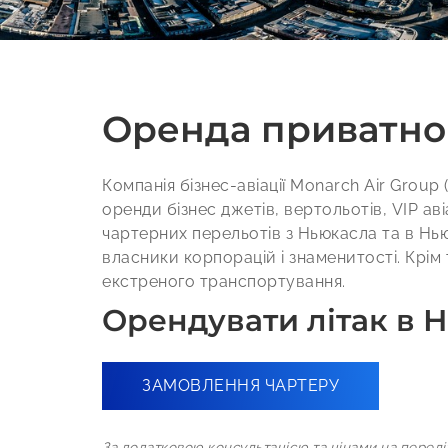
Оренда приватног
Компанія бізнес-авіації Monarch Air Group
оренди бізнес джетів, вертольотів, VIP аві
чартерних перельотів з Ньюкасла та в Ньюка
власники корпорацій і знаменитості. Крім
екстреного транспортування.
Орендувати літак в 
ЗАМОВЛЕННЯ ЧАРТЕРУ
За додатковою консультацією та цінами на перелі