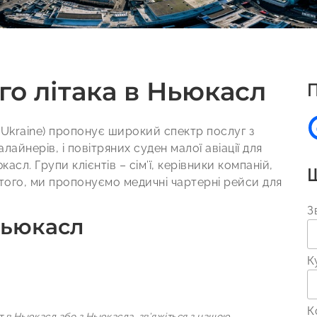
о літака в Ньюкасл
П
 (Ukraine) пропонує широкий спектр послуг з
алайнерів, і повітряних суден малої авіації для
сл. Групи клієнтів – сім’ї, керівники компаній,
Ш
 того, ми пропонуємо медичні чартерні рейси для
З
Ньюкасл
К
К
т в Ньюкасл або з Ньюкасла, зв’яжіться з нашою