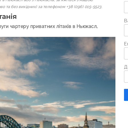
 та без вихідних) за телефоном +38 (096) 015-5523.
танія
В
уги чартеру приватних літаків в Ньюкасл,
E
Д