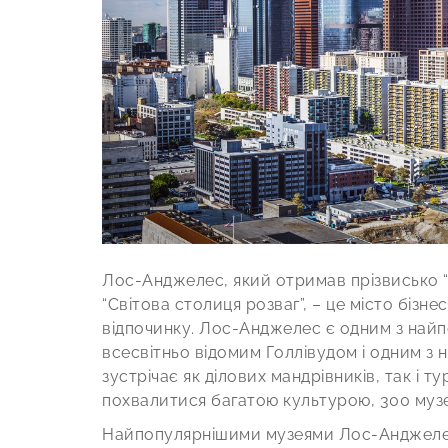
Лос-Анджелес, який отримав прізвисько “М
“Світова столиця розваг”, – це місто бізн
відпочинку. Лос-Анджелес є одним з найпо
всесвітньо відомим Голлівудом і одним з 
зустрічає як ділових мандрівників, так і 
похвалитися багатою культурою, 300 музе
Найпопулярнішими музеями Лос-Анджелеса