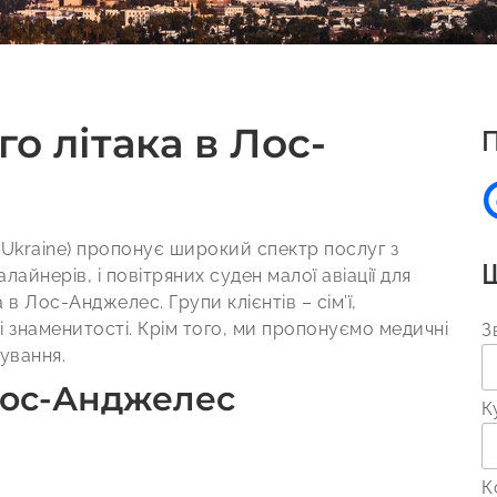
о літака в Лос-
П
 (Ukraine) пропонує широкий спектр послуг з
Ш
алайнерів, і повітряних суден малої авіації для
в Лос-Анджелес. Групи клієнтів – сім’ї,
і знаменитості. Крім того, ми пропонуємо медичні
З
ування.
Лос-Анджелес
К
К