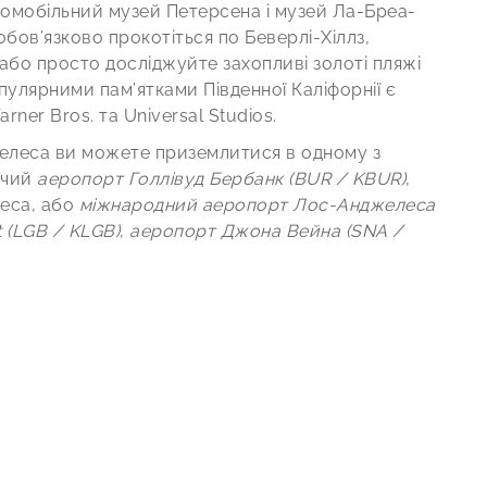
томобільний музей Петерсена і музей Ла-Бреа-
бов’язково прокотіться по Беверлі-Хіллз,
 або просто досліджуйте захопливі золоті пляжі
пулярними пам’ятками Південної Каліфорнії є
rner Bros. та Universal Studios.
елеса ви можете приземлитися в одному з
жчий
аеропорт Голлівуд Бербанк (BUR / KBUR)
,
леса, або
міжнародний аеропорт Лос-Анджелеса
 (LGB / KLGB)
,
аеропорт Джона Вейна (SNA /