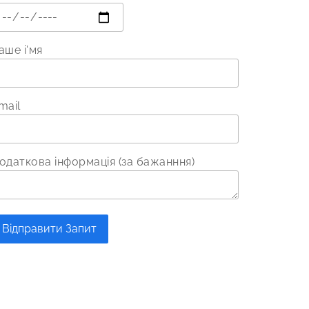
аше і'мя
mail
одаткова інформація (за бажанння)