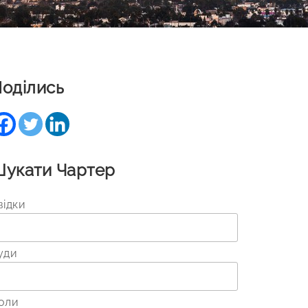
оділись
укати Чартер
відки
уди
оли