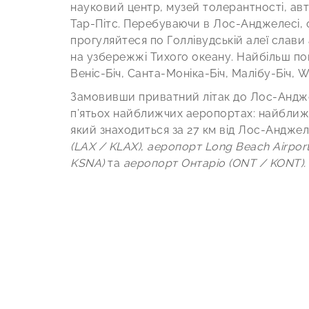
науковий центр, музей толерантності, ав
Тар-Пітс. Перебуваючи в Лос-Анджелесі, о
прогуляйтеся по Голлівудській алеї слави
на узбережжі Тихого океану. Найбільш по
Веніс-Біч, Санта-Моніка-Біч, Малібу-Біч, Wa
Замовивши приватний літак до Лос-Андж
п’ятьох найближчих аеропортах: найбли
який знаходиться за 27 км від Лос-Андже
(LAX / KLAX)
,
аеропорт Long Beach Airport
KSNA)
та
аеропорт Онтаріо (ONT / KONT).