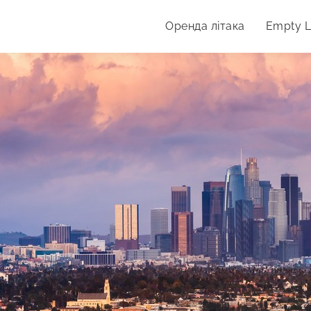
Оренда літака
Empty 
дпочинку.