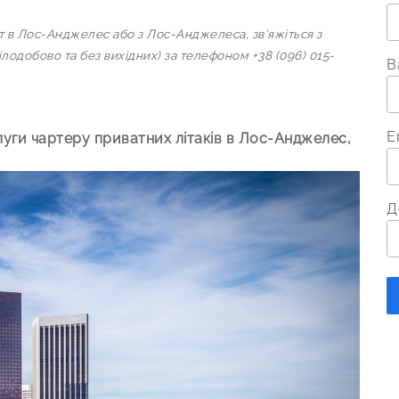
т в Лос-Анджелес або з Лос-Анджелеса, зв’яжіться з
одобово та без вихідних) за телефоном +38 (096) 015-
В
E
уги чартеру приватних літаків в Лос-Анджелес,
Д