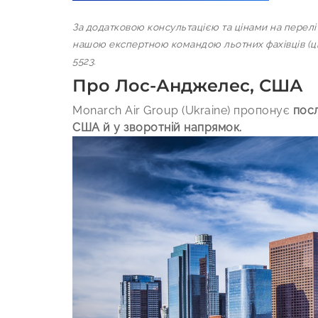
За додатковою консультацією та цінами на перелі
нашою експертною командою льотних фахівців (ціл
5523.
Про Лос-Анджелес, США
Monarch Air Group (Ukraine) пропонує
посл
США й у зворотній напрямок.