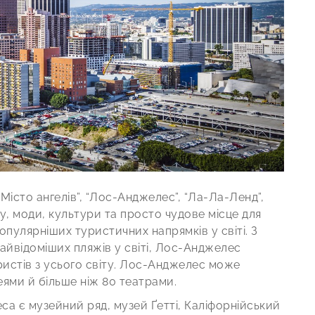
істо ангелів”, “Лос-Анджелес”, “Ла-Ла-Ленд”,
есу, моди, культури та просто чудове місце для
пулярніших туристичних напрямків у світі. З
найвідоміших пляжів у світі, Лос-Анджелес
туристів з усього світу. Лос-Анджелес може
ями й більше ніж 80 театрами.
 є музейний ряд, музей Ґетті, Каліфорнійський