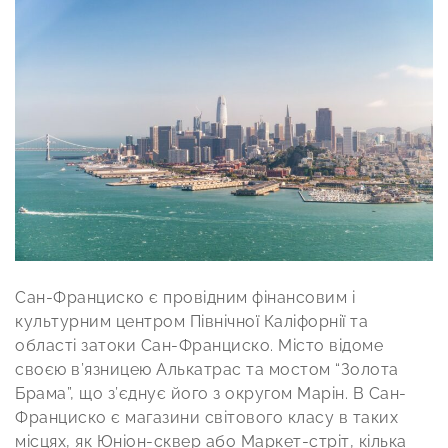
Сан-Франциско є провідним фінансовим і
культурним центром Північної Каліфорнії та
області затоки Сан-Франциско. Місто відоме
своєю в’язницею Алькатрас та мостом “Золота
Брама”, що з’єднує його з округом Марін. В Сан-
Франциско є магазини світового класу в таких
місцях, як Юніон-сквер або Маркет-стріт, кілька