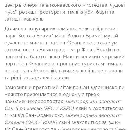
центрів опери та виконавського мистецтва, чудові
музеї, розкішні ресторани, нічні клуби, бари та
затишні кав’ярні.
До числа популярних пам’яток можна віднести:
парк “Золота Брама”, міст “Золота Брама”, музей
сучасного мистецтва Сан-Франциско, акваріум
затоки, острів Алькатрас, театр Фокс, Boudin на
причалі та багато інших. Маючи великий морський
порт, Сан-Франциско пропонує туристам чимало
розваг на набережній, таких як шопінг, ресторани
та різні розважальні заходи.
Замовивши приватний літак до Сан-Франциско ви
можете приземлитися в одному з трьох
найближчих аеропортах:
міжнародний аеропорт
Сан-Франциско (SFO / KSFO)
, який знаходиться за
21 км від Сан-Франциско,
міжнародний аеропорт
Окленда (OAK / KOAK)
, який знаходиться за 34 км
від Сан-Франциско та
міжнародний аеропорт Сан-