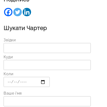
Шукати Чартер
Звідки
Куди
Коли
Ваше і'мя