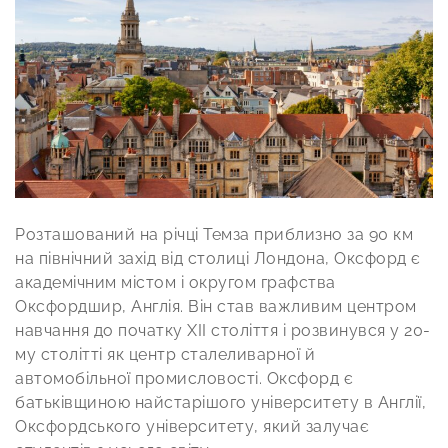
Розташований на річці Темза приблизно за 90 км
на північний захід від столиці Лондона, Оксфорд є
академічним містом і округом графства
Оксфордшир, Англія. Він став важливим центром
навчання до початку XII століття і розвинувся у 20-
му столітті як центр сталеливарної й
автомобільної промисловості. Оксфорд є
батьківщиною найстарішого університету в Англії,
Оксфордського університету, який залучає