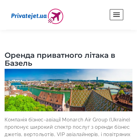
Skip
to
content
Privatejet.ua
Оренда особистого літака для бізнесу та відпочинку.
Оренда приватного літака в
Базель
Компанія бізнес-авіації Monarch Air Group (Ukraine)
пропонує широкий спектр послуг з оренди бізнес
джетів, вертольотів, VIP авіалайнерів, і повітряних